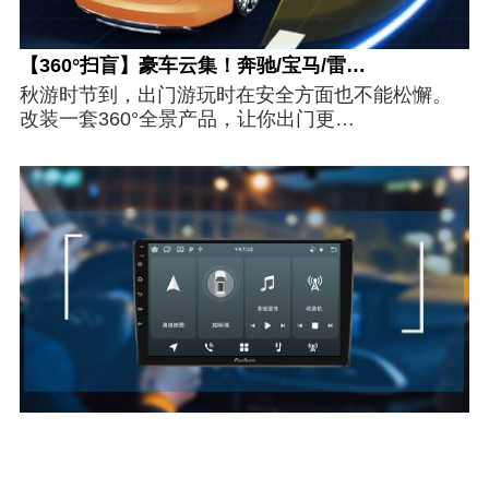
【360°扫盲】豪车云集！奔驰/宝马/雷…
秋游时节到，出门游玩时在安全方面也不能松懈。
改装一套360°全景产品，让你出门更…
全景导航一“机”两用，丰田/本田/福特车…
继智能车机后，360°全景产品已逐渐成为了市场的